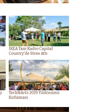
e
İKEA Tam Kadro Capital
Country'de Stres Attı
ği
TechNArts 2019 Yıldönümü
Kutlaması