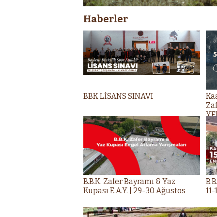
Haberler
BBK LİSANS SINAVI
Ka
Za
YE
B.B.K. Zafer Bayramı & Yaz
B.B
Kupası E.A.Y. | 29-30 Ağustos
11