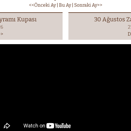
<<Önceki Ay
| Bu Ay |
Sonraki Ay>>
ayramı Kupası
30 Ağustos Z
26
2
>>
D