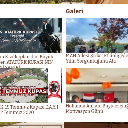
Galeri
MAN Ailesi Şirket Etkinliğiyl
an Kızılkaplan'dan Büyük
Yılın Yorgunluğunu Attı
fer: ATATÜRK KUPASI'NIN
Nİ SAHİBİ!
Hollanda Ankara Büyükelçili
.K. 15 Temmuz Kupası E.A.Y. |
Motivasyon Günü
-12 Temmuz 2020