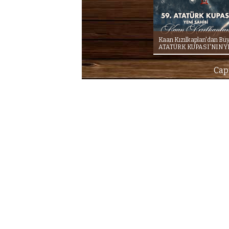
Kaan Kızılkaplan'dan Büy
ATATÜRK KUPASI'NIN Y
Capi