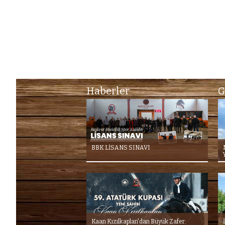
Haberler
G
BBK LİSANS SINAVI
Kaan Kızılkaplan'dan Büyük Zafer: