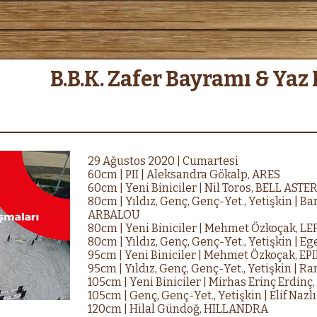
B.B.K. Zafer Bayramı & Yaz 
29 Ağustos 2020 | Cumartesi
60cm | PII | Aleksandra Gökalp, ARES
60cm | Yeni Biniciler | Nil Toros, BELL ASTE
80cm | Yıldız, Genç, Genç-Yet., Yetişkin | 
ARBALOU
80cm | Yeni Biniciler | Mehmet Özkoçak, 
80cm | Yıldız, Genç, Genç-Yet., Yetişkin | E
95cm | Yeni Biniciler | Mehmet Özkoçak,
95cm | Yıldız, Genç, Genç-Yet., Yetişkin | 
105cm | Yeni Biniciler | Mirhas Erinç Erdi
105cm | Genç, Genç-Yet., Yetişkin | Elif Naz
120cm | Hilal Gündoğ, HILLANDRA