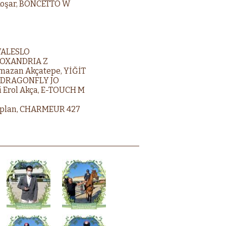
 Koşar, BONCETTO W
 WALESLO
E TOXANDRIA Z
Ramazan Akçatepe, YİĞİT
nç, DRAGONFLY JO
Ali Erol Akça, E-TOUCH M
lkaplan, CHARMEUR 427