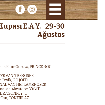
|
Kupası E.A.Y. | 29-30
Ağustos
R
Barlas Emir Gökova, PRINCE ROC
LEFFE VAN'T BERGSKE
ge Çevik, GO JOED
 EPINAL VAN HET LAMBROECK
Ramazan Akçatepe, YİĞİT
nç, DRAGONFLY JO
lı Can, CONTIKI AZ