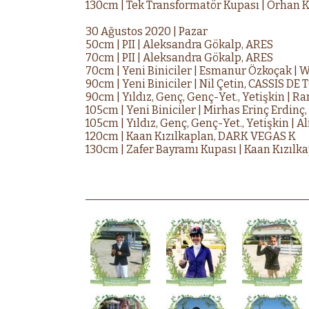
130cm | Tek Transformatör Kupası | Orhan
30 Ağustos 2020 | Pazar
50cm | PII | Aleksandra Gökalp, ARES
70cm | PII | Aleksandra Gökalp, ARES
70cm | Yeni Biniciler | Esmanur Özkoçak |
90cm | Yeni Biniciler | Nil Çetin, CASSIS D
90cm | Yıldız, Genç, Genç-Yet., Yetişkin | 
105cm | Yeni Biniciler | Mirhas Erinç Erdi
105cm | Yıldız, Genç, Genç-Yet., Yetişkin | 
120cm | Kaan Kızılkaplan, DARK VEGAS K
130cm | Zafer Bayramı Kupası | Kaan Kızı